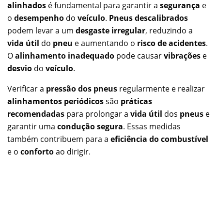
alinhados
é fundamental para garantir a
segurança
e
o
desempenho
do
veículo
.
Pneus descalibrados
podem levar a um
desgaste irregular
, reduzindo a
vida útil
do
pneu
e aumentando o
risco de acidentes
.
O
alinhamento inadequado
pode causar
vibrações
e
desvio
do
veículo
.
Verificar a
pressão dos pneus
regularmente e realizar
alinhamentos periódicos
são
práticas
recomendadas
para prolongar a
vida útil
dos
pneus
e
garantir uma
condução segura
. Essas medidas
também contribuem para a
eficiência do combustível
e o
conforto
ao dirigir.