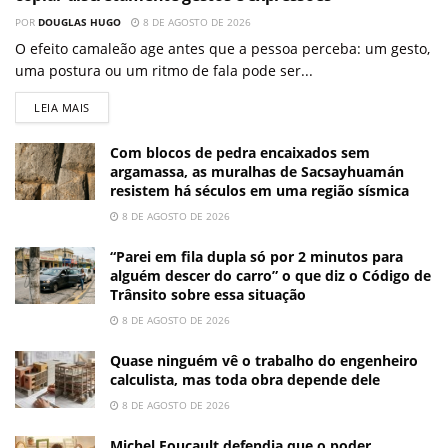
POR
DOUGLAS HUGO
8 DE AGOSTO DE 2026
O efeito camaleão age antes que a pessoa perceba: um gesto,
uma postura ou um ritmo de fala pode ser...
LEIA MAIS
Com blocos de pedra encaixados sem
argamassa, as muralhas de Sacsayhuamán
resistem há séculos em uma região sísmica
8 DE AGOSTO DE 2026
“Parei em fila dupla só por 2 minutos para
alguém descer do carro” o que diz o Código de
Trânsito sobre essa situação
8 DE AGOSTO DE 2026
Quase ninguém vê o trabalho do engenheiro
calculista, mas toda obra depende dele
8 DE AGOSTO DE 2026
Michel Foucault defendia que o poder