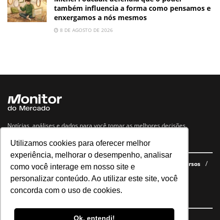
também influencia a forma como pensamos e
enxergamos a nós mesmos
8 DE AGOSTO DE 2026
Notícias, análises e dados para você tomar as melhores decisões.
Utilizamos cookies para oferecer melhor
Navegue no site
experiência, melhorar o desempenho, analisar
Últimas notícias
Quem somos
E-books gratuitos
Cursos
como você interage em nosso site e
Política de privacidade
personalizar conteúdo. Ao utilizar este site, você
concorda com o uso de cookies.
Siga nossas redes
Ok, entendi!