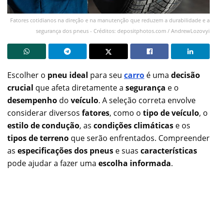
Fatores cotidianos na direção e na manutenção que reduzem a durabilidade e a
segurança dos pneus - Créditos: depositphotos.com / AndrewLozovyi
Escolher o
pneu ideal
para seu
carro
é uma
decisão
crucial
que afeta diretamente a
segurança
e o
desempenho
do
veículo
. A seleção correta envolve
considerar diversos
fatores
, como o
tipo de veículo
, o
estilo de condução
, as
condições climáticas
e os
tipos de terreno
que serão enfrentados. Compreender
as
especificações dos pneus
e suas
características
pode ajudar a fazer uma
escolha informada
.