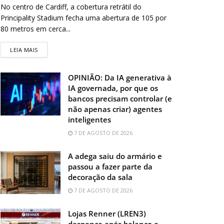
No centro de Cardiff, a cobertura retrátil do
Principality Stadium fecha uma abertura de 105 por
80 metros em cerca...
LEIA MAIS
OPINIÃO: Da IA generativa à
IA governada, por que os
bancos precisam controlar (e
não apenas criar) agentes
inteligentes
7 DE AGOSTO DE 2026
A adega saiu do armário e
passou a fazer parte da
decoração da sala
7 DE AGOSTO DE 2026
Lojas Renner (LREN3)
despenca após balanço e