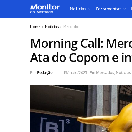
Notícias
Ferramentas
Home
Notícias
Mercados
Morning Call: Me
Ata do Copom e in
Por
Redação
13/maio/2025
Em
Mercados
,
Notícias