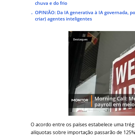
chuva e do frio
OPINIÃO: Da IA generativa à IA governada, po
criar) agentes inteligentes
O acordo entre os países estabelece uma trégu
alíquotas sobre importação passarão de 125% 