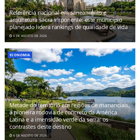
Referência nacional em saneamento e
arquitetura sacra imponente: este município
planejado lidera rankings de qualidade de vida
6 DE AGOSTO DE 2026
ECONOMIA
Metade do território em regiões de mananciais,
a pioneira rodovia de concreto da América
Latina e a imensidão verde da serra: os
contrastes deste destino
6 DE AGOSTO DE 2026