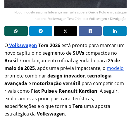
Novo modelo assume liderança mensal e supera Onix e Polo em destaque
nacional Volkswagen Tera Créditos: Volkswagen / Divulgação
O
Volkswagen
Tera 2026
está pronto para marcar um
novo capítulo no segmento de
SUVs
compactos no
Brasil
. Com lançamento oficial agendado para
25 de
maio de 2025
, após uma prévia impactante, o
modelo
promete combinar
design inovador
,
tecnologia
avançada
e
motorização versátil
para competir com
rivais como
Fiat Pulse
e
Renault Kardian
. A seguir,
exploramos as principais características,
especificações e o que torna o
Tera
uma aposta
estratégica da
Volkswagen
.