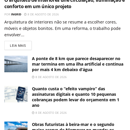
O arquiteto de interiores une circulação, iluminação e
conforto em um único projeto
POR
INGRID
8 DE AGOSTO DE 2026
Arquitetura de interiores não se resume a escolher cores,
móveis e objetos bonitos. Em uma reforma, o trabalho pode
envolver...
LEIA MAIS
A ponte de 8 km que parece desaparecer no
mar termina em uma ilha artificial e continua
por mais 4 km debaixo d’água
8 DE AGOSTO DE 2026
Quanto custa o “efeito vampiro” das
assinaturas digitais e quanto 10 pequenas
cobranças podem levar do orçamento em 1
ano
8 DE AGOSTO DE 2026
Obras futuristas à beira-mar e o segundo
maior acervo de Niemeyer no mundo: os