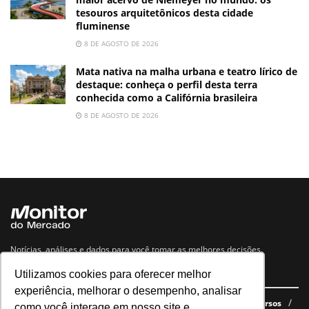
tesouros arquitetônicos desta cidade
fluminense
8 DE AGOSTO DE 2026
Mata nativa na malha urbana e teatro lírico de
destaque: conheça o perfil desta terra
conhecida como a Califórnia brasileira
8 DE AGOSTO DE 2026
Notícias, análises e dados para você tomar as melhores decisões.
Utilizamos cookies para oferecer melhor
Navegue no site
experiência, melhorar o desempenho, analisar
Últimas notícias
Quem somos
E-books gratuitos
Cursos
como você interage em nosso site e