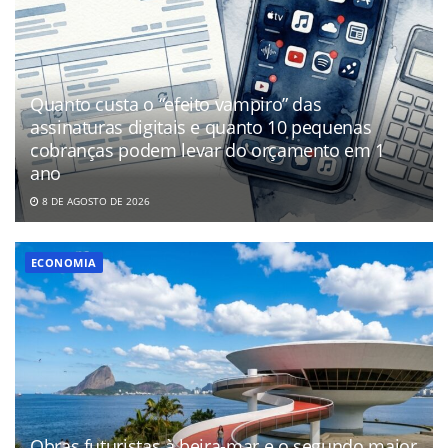
Quanto custa o “efeito vampiro” das
assinaturas digitais e quanto 10 pequenas
cobranças podem levar do orçamento em 1
ano
8 DE AGOSTO DE 2026
ECONOMIA
Obras futuristas à beira-mar e o segundo maior