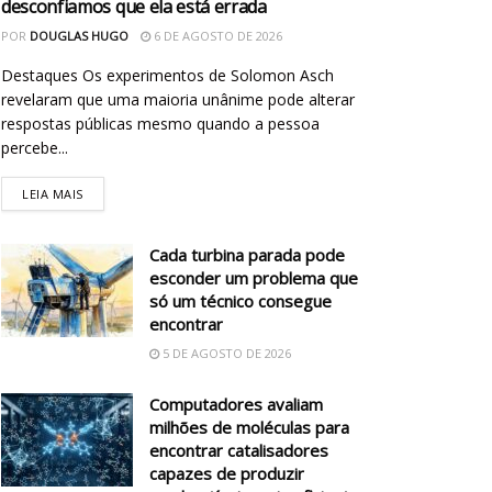
desconfiamos que ela está errada
POR
DOUGLAS HUGO
6 DE AGOSTO DE 2026
Destaques Os experimentos de Solomon Asch
revelaram que uma maioria unânime pode alterar
respostas públicas mesmo quando a pessoa
percebe...
LEIA MAIS
Cada turbina parada pode
esconder um problema que
só um técnico consegue
encontrar
5 DE AGOSTO DE 2026
Computadores avaliam
milhões de moléculas para
encontrar catalisadores
capazes de produzir