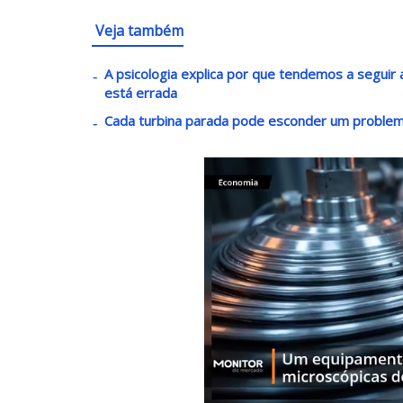
Veja também
A psicologia explica por que tendemos a segui
está errada
Cada turbina parada pode esconder um problem