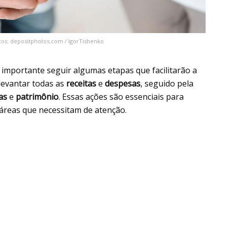
tos: depositphotos.com / IgorTishenko
é importante seguir algumas etapas que facilitarão a
levantar todas as
receitas
e
despesas
, seguido pela
as
e
patrimônio
. Essas ações são essenciais para
r áreas que necessitam de atenção.