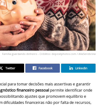
Família guardando dinheiro - Créditos: depositphotos.com / AllaSerebrina
Twitter
Facebook
Linkedin
cial para tomar decisões mais assertivas e garantir
agnóstico financeiro pessoal
permite identificar onde
 possibilitando ajustes que promovem equilíbrio e
 dificuldades financeiras não por falta de recursos,