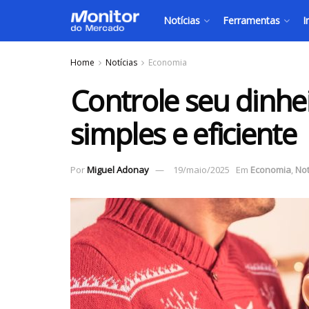
Notícias
Ferramentas
I
Home
Notícias
Economia
Controle seu dinh
simples e eficiente
Por
Miguel Adonay
19/maio/2025
Em
Economia
,
Not