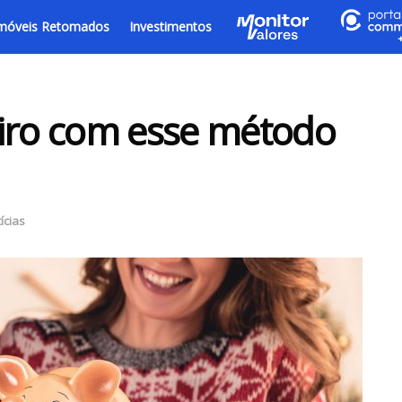
móveis Retomados
Investimentos
eiro com esse método
ícias