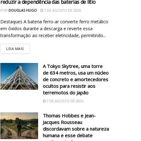
reduzir a dependência das baterias de lítio
POR
DOUGLAS HUGO
7 DE AGOSTO DE 2026
Destaques A bateria ferro-ar converte ferro metálico
em óxidos durante a descarga e reverte essa
transformação ao receber eletricidade, permitindo...
LEIA MAIS
A Tokyo Skytree, uma torre
de 634 metros, usa um núcleo
de concreto e amortecedores
ocultos para resistir aos
terremotos do Japão
7 DE AGOSTO DE 2026
Thomas Hobbes e Jean-
Jacques Rousseau
discordavam sobre a natureza
humana e esse debate