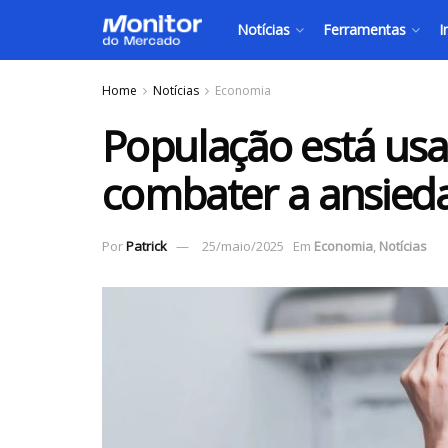
Notícias
Ferramentas
I
Home
Notícias
Economia
População está usa
combater a ansied
Por
Patrick
25/maio/2025
Em
Economia
,
Notícias