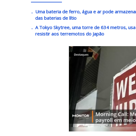
Uma bateria de ferro, água e ar pode armazenar 
das baterias de lítio
A Tokyo Skytree, uma torre de 634 metros, usa
resistir aos terremotos do Japão