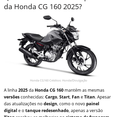
da Honda CG 160 2025?
Honda CG160 Créditos: Honda/Divulgação
A linha
2025
da
Honda CG 160
mantém as mesmas
versões
conhecidas:
Cargo
,
Start
,
Fan
e
Titan
. Apesar
das atualizações no
design
, como o novo
painel
digital
e o
tanque redesenhado
, apenas a versão