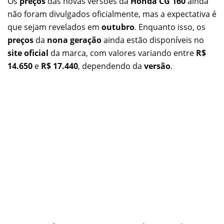
Os
preços
das novas versões da
Honda CG 160
ainda
não foram divulgados oficialmente, mas a expectativa é
que sejam revelados em
outubro
. Enquanto isso, os
preços
da
nona geração
ainda estão disponíveis no
site oficial
da marca, com valores variando entre
R$
14.650
e
R$ 17.440
, dependendo da
versão
.