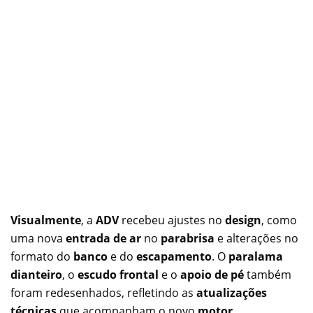
Visualmente
, a
ADV
recebeu ajustes no
design
, como
uma nova
entrada de ar
no
parabrisa
e alterações no
formato do
banco
e do
escapamento
. O
paralama
dianteiro
, o
escudo frontal
e o
apoio de pé
também
foram redesenhados, refletindo as
atualizações
técnicas
que acompanham o novo
motor
.