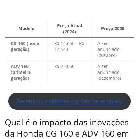
Preço Atual
Modelo
Preço 2025
(2024)
CG 160 (nona
R$ 14.650 – R$
A ser
geração)
17.440
anunciado
(outubro)
ADV 160
R$ 23.060
A ser
(primeira
anunciado
geração)
(dezembro)
Receba os melhores opções de veículos!
Qual é o impacto das inovações
da Honda CG 160 e ADV 160 em