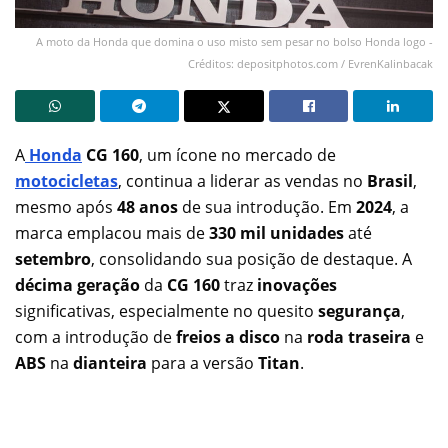
A moto da Honda que domina o uso misto sem pesar no bolso Honda logo -
Créditos: depositphotos.com / EvrenKalinbacak
A
Honda
CG 160
, um ícone no mercado de
motocicletas
, continua a liderar as vendas no
Brasil
,
mesmo após
48 anos
de sua introdução. Em
2024
, a
marca emplacou mais de
330 mil unidades
até
setembro
, consolidando sua posição de destaque. A
décima geração
da
CG 160
traz
inovações
significativas, especialmente no quesito
segurança
,
com a introdução de
freios a disco
na
roda traseira
e
ABS
na
dianteira
para a versão
Titan
.