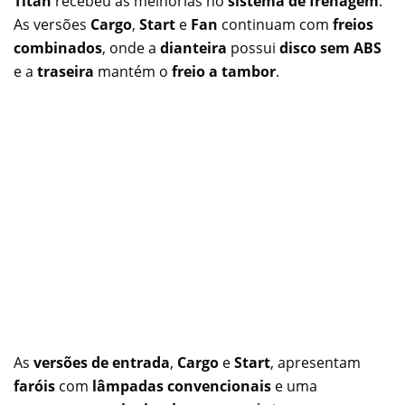
Titan
recebeu as melhorias no
sistema de frenagem
.
As versões
Cargo
,
Start
e
Fan
continuam com
freios
combinados
, onde a
dianteira
possui
disco sem ABS
e a
traseira
mantém o
freio a tambor
.
As
versões de entrada
,
Cargo
e
Start
, apresentam
faróis
com
lâmpadas convencionais
e uma