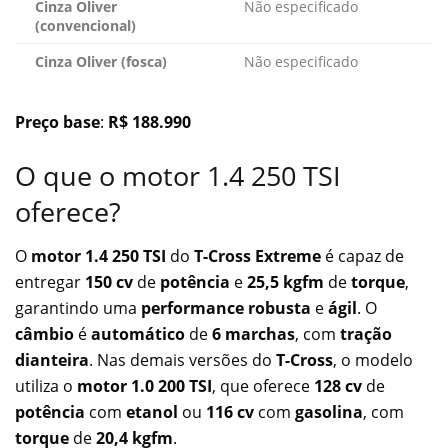
Cinza Oliver
Não especificado
(convencional)
Cinza Oliver (fosca)
Não especificado
Preço base
:
R$ 188.990
O que o motor 1.4 250 TSI
oferece?
O
motor 1.4 250 TSI
do
T-Cross Extreme
é capaz de
entregar
150 cv
de
potência
e
25,5 kgfm
de
torque
,
garantindo uma
performance robusta
e
ágil
. O
câmbio
é
automático
de
6 marchas
, com
tração
dianteira
. Nas demais versões do
T-Cross
, o modelo
utiliza o
motor 1.0 200 TSI
, que oferece
128 cv
de
potência
com
etanol
ou
116 cv
com
gasolina
, com
torque
de
20,4 kgfm
.