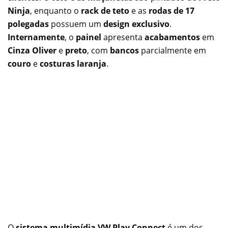
Ninja
, enquanto o
rack de teto
e as
rodas de 17
polegadas
possuem um
design exclusivo
.
Internamente
, o
painel
apresenta
acabamentos
em
Cinza Oliver
e
preto
, com
bancos
parcialmente em
couro
e
costuras laranja
.
O
sistema multimídia VW Play Connect
é um dos