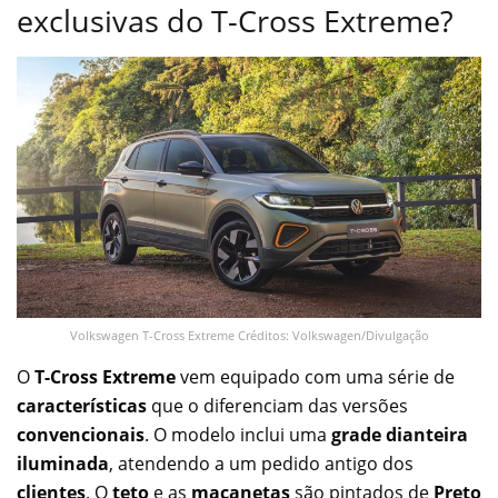
exclusivas do T-Cross Extreme?
Volkswagen T-Cross Extreme Créditos: Volkswagen/Divulgação
O
T-Cross Extreme
vem equipado com uma série de
características
que o diferenciam das versões
convencionais
. O modelo inclui uma
grade dianteira
iluminada
, atendendo a um pedido antigo dos
clientes
. O
teto
e as
maçanetas
são pintados de
Preto