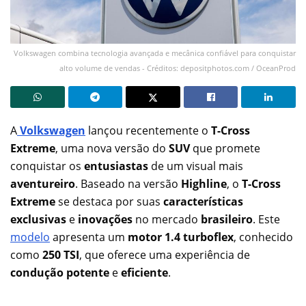
Volkswagen combina tecnologia avançada e mecânica confiável para conquistar
alto volume de vendas - Créditos: depositphotos.com / OceanProd
A
Volkswagen
lançou recentemente o
T-Cross
Extreme
, uma nova versão do
SUV
que promete
conquistar os
entusiastas
de um visual mais
aventureiro
. Baseado na versão
Highline
, o
T-Cross
Extreme
se destaca por suas
características
exclusivas
e
inovações
no mercado
brasileiro
. Este
modelo
apresenta um
motor 1.4 turboflex
, conhecido
como
250 TSI
, que oferece uma experiência de
condução potente
e
eficiente
.