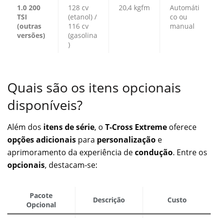
1.0 200
128 cv
20,4 kgfm
Automáti
TSI
(etanol) /
co ou
(outras
116 cv
manual
versões)
(gasolina
)
Quais são os itens opcionais
disponíveis?
Além dos
itens de série
, o
T-Cross Extreme
oferece
opções adicionais
para
personalização
e
aprimoramento da experiência de
condução
. Entre os
opcionais
, destacam-se:
Pacote
Descrição
Custo
Opcional