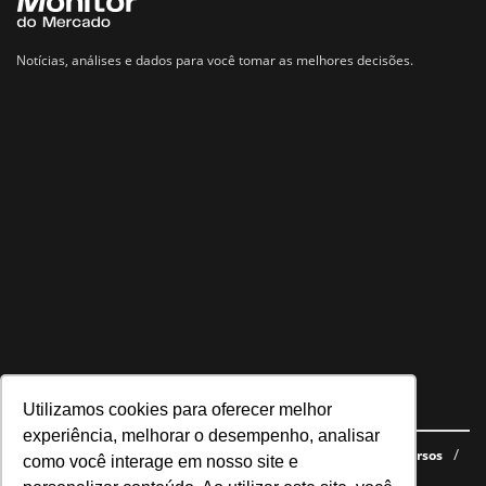
Notícias, análises e dados para você tomar as melhores decisões.
Utilizamos cookies para oferecer melhor
Navegue no site
experiência, melhorar o desempenho, analisar
Últimas notícias
Quem somos
E-books gratuitos
Cursos
como você interage em nosso site e
Política de privacidade