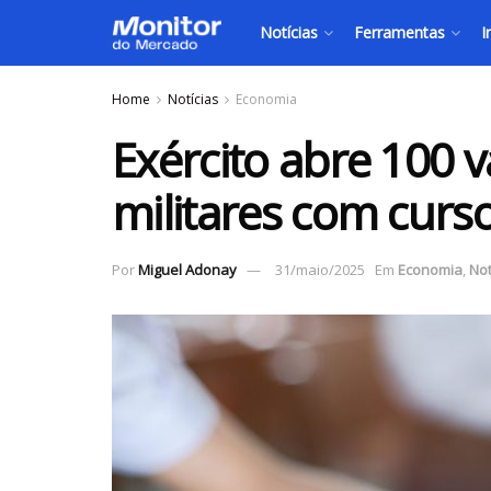
Notícias
Ferramentas
I
Home
Notícias
Economia
Exército abre 100 
militares com curs
Por
Miguel Adonay
31/maio/2025
Em
Economia
,
Not