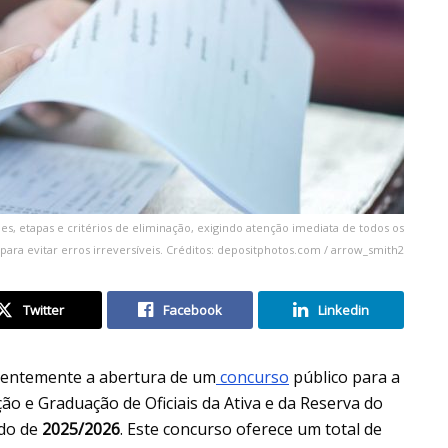
s, etapas e critérios de eliminação, exigindo atenção imediata de todos os
para evitar erros irreversíveis. Créditos: depositphotos.com / arrow_smith2
Twitter
Facebook
Linkedin
entemente a abertura de um
concurso
público para a
o e Graduação de Oficiais da Ativa e da Reserva do
odo de
2025/2026
. Este concurso oferece um total de