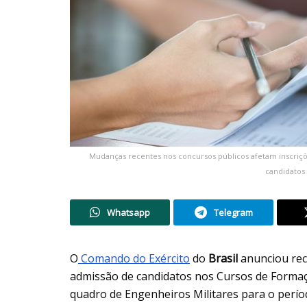
Mudanças recentes nos concursos públicos afetam inscriçõe
candidatos 
Whatsapp
Telegram
O
Comando do Exército
do
Brasil
anunciou rec
admissão de candidatos nos Cursos de Formaçã
quadro de Engenheiros Militares para o perí