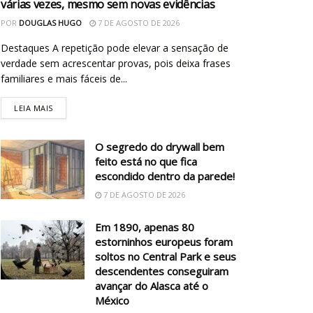
várias vezes, mesmo sem novas evidências
POR
DOUGLAS HUGO
7 DE AGOSTO DE 2026
Destaques A repetição pode elevar a sensação de
verdade sem acrescentar provas, pois deixa frases
familiares e mais fáceis de...
LEIA MAIS
O segredo do drywall bem
feito está no que fica
escondido dentro da parede!
7 DE AGOSTO DE 2026
Em 1890, apenas 80
estorninhos europeus foram
soltos no Central Park e seus
descendentes conseguiram
avançar do Alasca até o
México