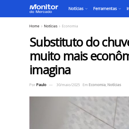
Notícias
Ferramentas
I
Home
Notícias
Economia
Substituto do chuve
muito mais econôm
imagina
Por
Paulo
30/maio/2025
Em
Economia
,
Notícias