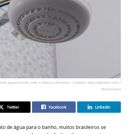
do aquecimento solar e elétrico eficiente - Créditos: depositphotos.com /
Alisonnunes
Twitter
Facebook
Linkedin
to de água para o banho, muitos brasileiros se