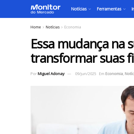
Notícias
Ferramentas
I
Home
Notícias
Economia
Essa mudança na s
transformar suas f
Por
Miguel Adonay
09/jun/2025
Em
Economia
,
Notíc