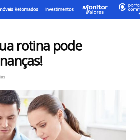
móveis Retomados
Investimentos
ua rotina pode
inanças!
ias