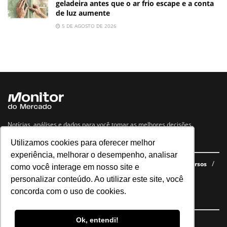
geladeira antes que o ar frio escape e a conta
de luz aumente
5 DE AGOSTO DE 2026
Notícias, análises e dados para você tomar as melhores decisões.
Utilizamos cookies para oferecer melhor
Navegue no site
experiência, melhorar o desempenho, analisar
Últimas notícias
Quem somos
E-books gratuitos
Cursos
como você interage em nosso site e
Política de privacidade
personalizar conteúdo. Ao utilizar este site, você
concorda com o uso de cookies.
Siga nossas redes
Ok, entendi!