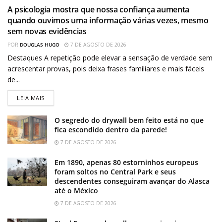
A psicologia mostra que nossa confiança aumenta
quando ouvimos uma informação várias vezes, mesmo
sem novas evidências
POR
DOUGLAS HUGO
7 DE AGOSTO DE 2026
Destaques A repetição pode elevar a sensação de verdade sem
acrescentar provas, pois deixa frases familiares e mais fáceis
de...
LEIA MAIS
O segredo do drywall bem feito está no que
fica escondido dentro da parede!
7 DE AGOSTO DE 2026
Em 1890, apenas 80 estorninhos europeus
foram soltos no Central Park e seus
descendentes conseguiram avançar do Alasca
até o México
7 DE AGOSTO DE 2026