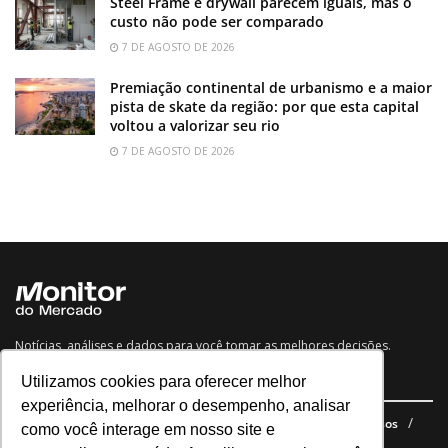
Steel Frame e drywall parecem iguais, mas o
custo não pode ser comparado
7 DE AGOSTO DE 2026
Premiação continental de urbanismo e a maior
pista de skate da região: por que esta capital
voltou a valorizar seu rio
7 DE AGOSTO DE 2026
Notícias, análises e dados para você tomar as melhores decisões.
Utilizamos cookies para oferecer melhor
Navegue no site
experiência, melhorar o desempenho, analisar
Últimas notícias
Quem somos
E-books gratuitos
Cursos
como você interage em nosso site e
Política de privacidade