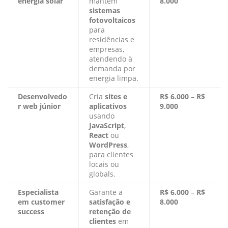
energia solar
mantém
8.000
sistemas
fotovoltaicos
para
residências e
empresas,
atendendo à
demanda por
energia limpa.
Desenvolvedo
Cria
sites e
R$ 6.000
–
R$
r web júnior
aplicativos
9.000
usando
JavaScript
,
React
ou
WordPress
,
para clientes
locais ou
globals.
Especialista
Garante a
R$ 6.000
–
R$
em customer
satisfação e
8.000
success
retenção de
clientes
em