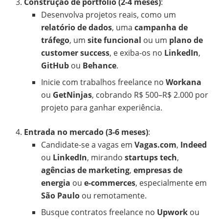
Construção de portfólio (2-4 meses)
:
Desenvolva projetos reais, como um
relatório de dados
, uma
campanha de
tráfego
, um
site funcional
ou um
plano de
customer success
, e exiba-os no
LinkedIn
,
GitHub
ou
Behance
.
Inicie com trabalhos freelance no
Workana
ou
GetNinjas
, cobrando R$ 500–R$ 2.000 por
projeto para ganhar experiência.
Entrada no mercado (3-6 meses)
:
Candidate-se a vagas em
Vagas.com
,
Indeed
ou
LinkedIn
, mirando
startups tech
,
agências de marketing
,
empresas de
energia
ou
e-commerces
, especialmente em
São Paulo
ou remotamente.
Busque contratos freelance no
Upwork
ou