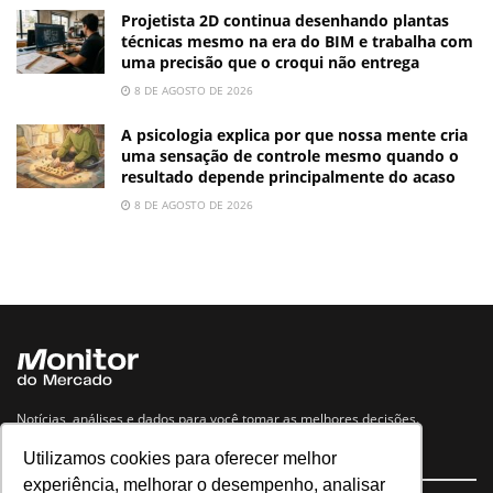
Projetista 2D continua desenhando plantas
técnicas mesmo na era do BIM e trabalha com
uma precisão que o croqui não entrega
8 DE AGOSTO DE 2026
A psicologia explica por que nossa mente cria
uma sensação de controle mesmo quando o
resultado depende principalmente do acaso
8 DE AGOSTO DE 2026
Notícias, análises e dados para você tomar as melhores decisões.
Utilizamos cookies para oferecer melhor
Navegue no site
experiência, melhorar o desempenho, analisar