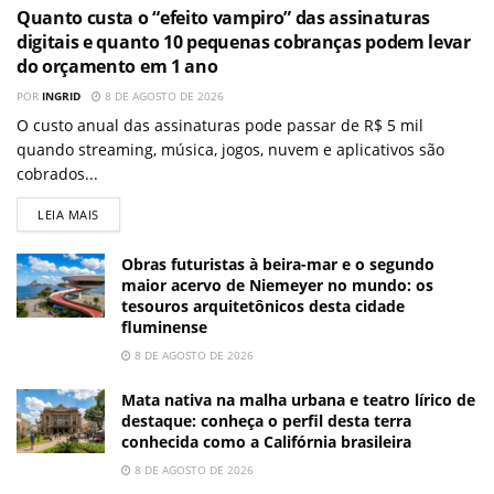
Quanto custa o “efeito vampiro” das assinaturas
digitais e quanto 10 pequenas cobranças podem levar
do orçamento em 1 ano
POR
INGRID
8 DE AGOSTO DE 2026
O custo anual das assinaturas pode passar de R$ 5 mil
quando streaming, música, jogos, nuvem e aplicativos são
cobrados...
LEIA MAIS
Obras futuristas à beira-mar e o segundo
maior acervo de Niemeyer no mundo: os
tesouros arquitetônicos desta cidade
fluminense
8 DE AGOSTO DE 2026
Mata nativa na malha urbana e teatro lírico de
destaque: conheça o perfil desta terra
conhecida como a Califórnia brasileira
8 DE AGOSTO DE 2026