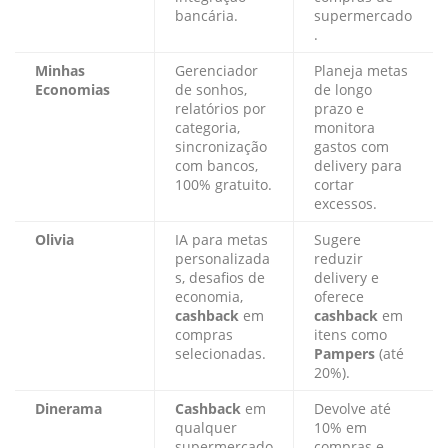
bancária.
supermercado
.
Minhas
Gerenciador
Planeja metas
Economias
de sonhos,
de longo
relatórios por
prazo e
categoria,
monitora
sincronização
gastos com
com bancos,
delivery para
100% gratuito.
cortar
excessos.
Olivia
IA para metas
Sugere
personalizada
reduzir
s, desafios de
delivery e
economia,
oferece
cashback
em
cashback
em
compras
itens como
selecionadas.
Pampers
(até
20%).
Dinerama
Cashback
em
Devolve até
qualquer
10% em
supermercado
compras e