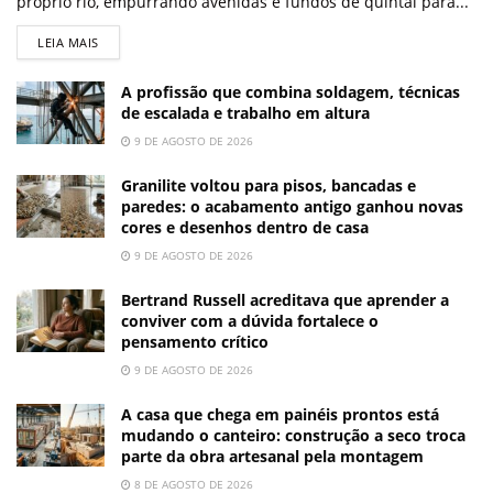
próprio rio, empurrando avenidas e fundos de quintal para...
LEIA MAIS
A profissão que combina soldagem, técnicas
de escalada e trabalho em altura
9 DE AGOSTO DE 2026
Granilite voltou para pisos, bancadas e
paredes: o acabamento antigo ganhou novas
cores e desenhos dentro de casa
9 DE AGOSTO DE 2026
Bertrand Russell acreditava que aprender a
conviver com a dúvida fortalece o
pensamento crítico
9 DE AGOSTO DE 2026
A casa que chega em painéis prontos está
mudando o canteiro: construção a seco troca
parte da obra artesanal pela montagem
8 DE AGOSTO DE 2026