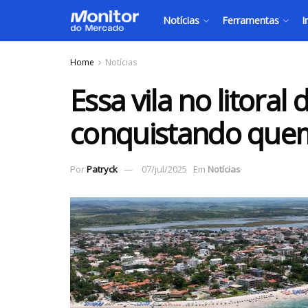
Notícias
Ferramentas
I
Home
Notícias
Essa vila no litora
conquistando que
Por
Patryck
07/jul/2025
Em
Notícias