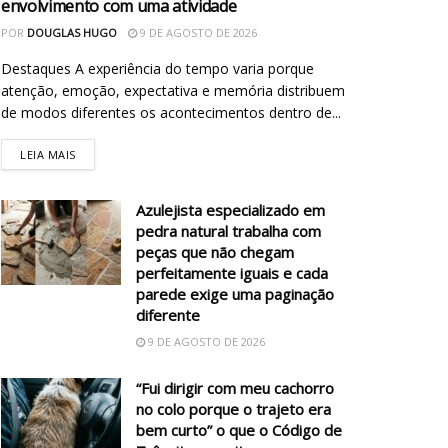
envolvimento com uma atividade
POR
DOUGLAS HUGO
9 DE AGOSTO DE 2026
Destaques A experiência do tempo varia porque
atenção, emoção, expectativa e memória distribuem
de modos diferentes os acontecimentos dentro de...
LEIA MAIS
Azulejista especializado em
pedra natural trabalha com
peças que não chegam
perfeitamente iguais e cada
parede exige uma paginação
diferente
9 DE AGOSTO DE 2026
“Fui dirigir com meu cachorro
no colo porque o trajeto era
bem curto” o que o Código de