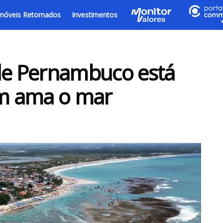
móveis Retomados
Investimentos
l de Pernambuco está
m ama o mar