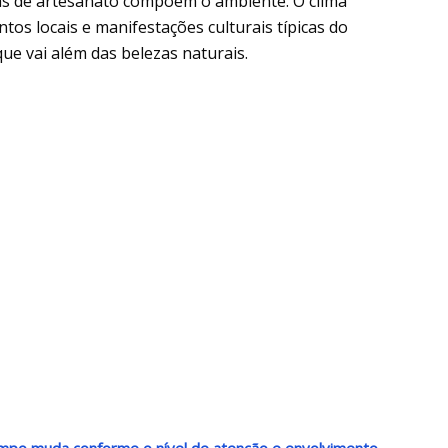
ojas de artesanato compõem o ambiente. O clima
os locais e manifestações culturais típicas do
ue vai além das belezas naturais.
empo muda conforme o nível de atenção e envolvimento