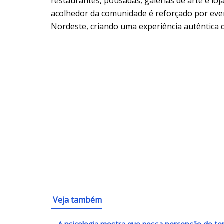
restaurantes, pousadas, galerias de arte e l
acolhedor da comunidade é reforçado por event
Nordeste, criando uma experiência autêntica q
Veja também
A psicologia mostra que nossa percepção do t