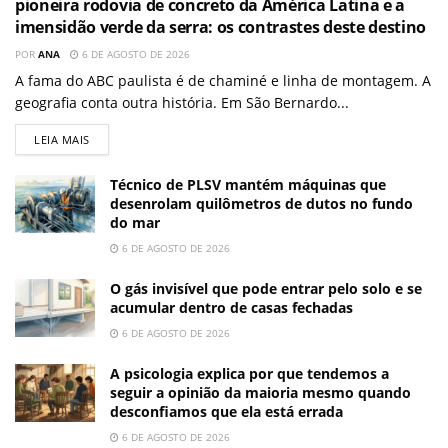
pioneira rodovia de concreto da América Latina e a
imensidão verde da serra: os contrastes deste destino
POR
ANA
6 DE AGOSTO DE 2026
A fama do ABC paulista é de chaminé e linha de montagem. A
geografia conta outra história. Em São Bernardo...
LEIA MAIS
Técnico de PLSV mantém máquinas que
desenrolam quilômetros de dutos no fundo
do mar
6 DE AGOSTO DE 2026
O gás invisível que pode entrar pelo solo e se
acumular dentro de casas fechadas
6 DE AGOSTO DE 2026
A psicologia explica por que tendemos a
seguir a opinião da maioria mesmo quando
desconfiamos que ela está errada
6 DE AGOSTO DE 2026