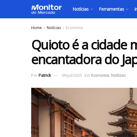
Notícias
Ferramentas
I
Home
Notícias
Economia
Quioto é a cidade m
encantadora do Ja
Por
Patrick
09/jul/2025
Em
Economia
,
Notícias