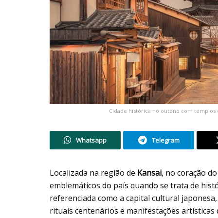
Cidade histórica no outono com templos 
Whatsapp
Telegram
Localizada na região de
Kansai
, no coração d
emblemáticos do país quando se trata de histó
referenciada como a capital cultural japone
rituais centenários e manifestações artística