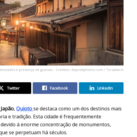
dourados e presença de gueixas - Créditos: depositphotos.com / Torsakarin
Twitter
Facebook
Linkedin
o
Japão
,
Quioto
se destaca como um dos destinos mais
ria e tradição. Esta cidade é frequentemente
sa, devido à enorme concentração de monumentos,
s que se perpetuam há séculos.