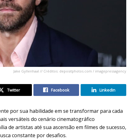
Jake Gyllenhaal // Créditos: depositphotos.com / imagepressagency
Twitter
Facebook
Linkedin
nte por sua habilidade em se transformar para cada
is versáteis do cenário cinematográfico
ia de artistas até sua ascensão em filmes de sucesso,
usca constante por desafios.