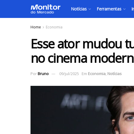
Notícias
Ferramentas
I
Home
Economia
Esse ator mudou tu
no cinema modern
Por
Bruno
09/jul/2025
Em
Economia
,
Notícias