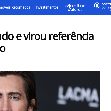
móveis Retomados
Investimentos
do e virou referência
o