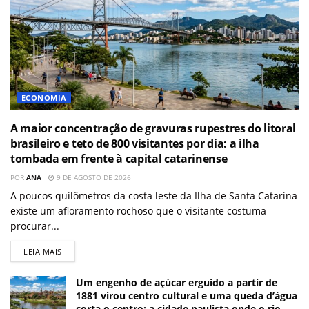
ECONOMIA
A maior concentração de gravuras rupestres do litoral
brasileiro e teto de 800 visitantes por dia: a ilha
tombada em frente à capital catarinense
POR
ANA
9 DE AGOSTO DE 2026
A poucos quilômetros da costa leste da Ilha de Santa Catarina
existe um afloramento rochoso que o visitante costuma
procurar...
LEIA MAIS
Um engenho de açúcar erguido a partir de
1881 virou centro cultural e uma queda d’água
corta o centro: a cidade paulista onde o rio