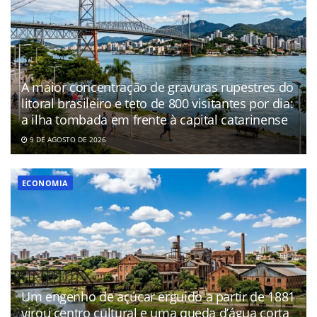
A maior concentração de gravuras rupestres do
litoral brasileiro e teto de 800 visitantes por dia:
a ilha tombada em frente à capital catarinense
9 DE AGOSTO DE 2026
ECONOMIA
Um engenho de açúcar erguido a partir de 1881
virou centro cultural e uma queda d’água corta