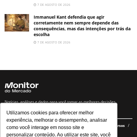
7 DE AGOSTO DE 2026
Immanuel Kant defendia que agir
corretamente nem sempre depende das
consequências, mas das intenções por trás da
escolha
7 DE AGOSTO DE 2026
Notícias, análises e dados para você tomar as melhores decisões.
Utilizamos cookies para oferecer melhor
Navegue no site
experiência, melhorar o desempenho, analisar
Últimas notícias
Quem somos
E-books gratuitos
Cursos
como você interage em nosso site e
Política de privacidade
personalizar conteúdo. Ao utilizar este site, você