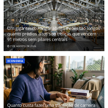
Um gigantesco hangar abriga aviões tão longos
quanto prédios altos sob treliças que vencem
91 metros sem pilares centrais
7 DE AGOSTO DE 2026
ECONOMIA
Quanto custa fazer uma transição de carreira