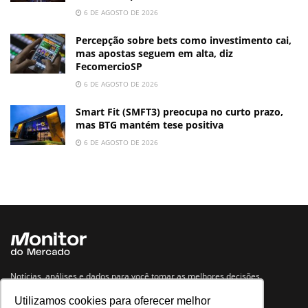
6 DE AGOSTO DE 2026
Percepção sobre bets como investimento cai,
mas apostas seguem em alta, diz
FecomercioSP
6 DE AGOSTO DE 2026
Smart Fit (SMFT3) preocupa no curto prazo,
mas BTG mantém tese positiva
6 DE AGOSTO DE 2026
Notícias, análises e dados para você tomar as melhores decisões.
Utilizamos cookies para oferecer melhor
Navegue no site