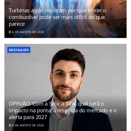
Turbinas a gás mostram por que trocar o
combustível pode ser mais difícil do que
parece
6 DE AGOSTO DE 2026
DESTAQUES
OPINIÃO: Com a Selic a 14%, qual será o
impacto na ponta, a resposta do mercado e o
alerta para 2027
6 DE AGOSTO DE 2026