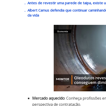
Antes de revestir uma parede de taipa, existe u
Albert Camus defendia que continuar caminha
da vida
Mercado aquecido
: Conheça profissões e
perspectiva de contratação.