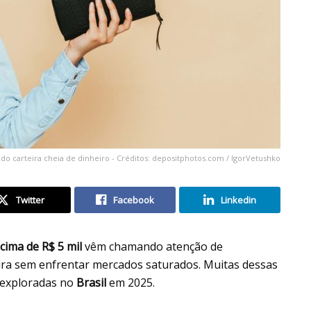
o carteira cheia de dinheiro - Créditos: depositphotos.com / IgorVetushko
Twitter
Facebook
Linkedin
cima de R$ 5 mil
vêm chamando atenção de
eira sem enfrentar mercados saturados. Muitas dessas
 exploradas no
Brasil
em 2025.