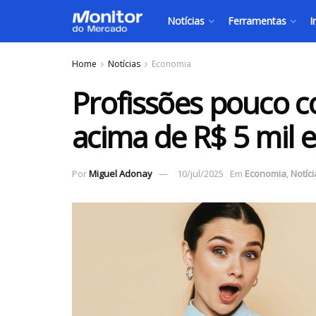
Notícias
Ferramentas
I
Home
Notícias
Economia
Profissões pouco 
acima de R$ 5 mil 
Por
Miguel Adonay
10/jul/2025
Em
Economia
,
Notíci