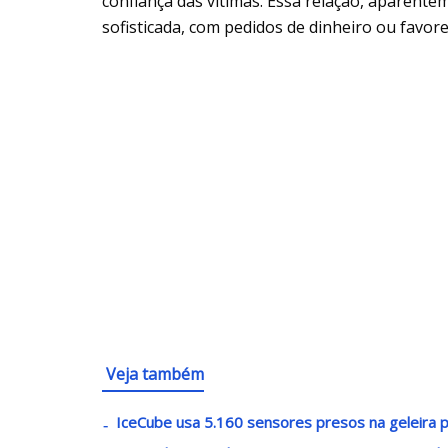
confiança das vítimas. Essa relação, aparent
sofisticada, com pedidos de dinheiro ou favor
Veja também
IceCube usa 5.160 sensores presos na geleira pa