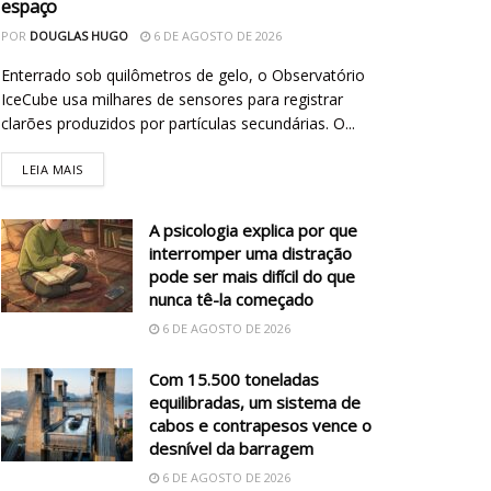
espaço
POR
DOUGLAS HUGO
6 DE AGOSTO DE 2026
Enterrado sob quilômetros de gelo, o Observatório
IceCube usa milhares de sensores para registrar
clarões produzidos por partículas secundárias. O...
LEIA MAIS
A psicologia explica por que
interromper uma distração
pode ser mais difícil do que
nunca tê-la começado
6 DE AGOSTO DE 2026
Com 15.500 toneladas
equilibradas, um sistema de
cabos e contrapesos vence o
desnível da barragem
6 DE AGOSTO DE 2026