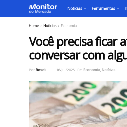
Notícias
Ferramentas
I
Home
Notícias
Economia
Você precisa ficar a
conversar com algu
Por
Roseli
16/jul/2025
Em
Economia
,
Notícias