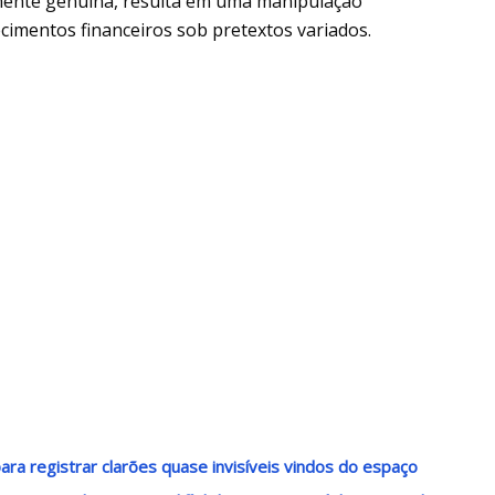
emente genuína, resulta em uma manipulação
ecimentos financeiros sob pretextos variados.
ra registrar clarões quase invisíveis vindos do espaço