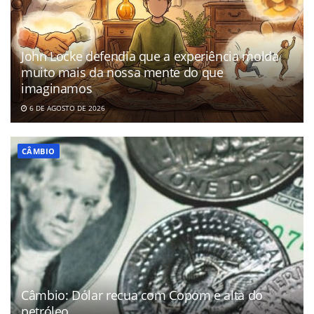
John Locke defendia que a experiência molda
muito mais da nossa mente do que
imaginamos
6 DE AGOSTO DE 2026
CÂMBIO
Câmbio: Dólar recua com Copom e alta do
petróleo