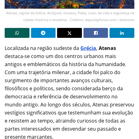
Atenas, capital da Grécia: Acrópole, museus, Plaka, custo de vida e segurança na
cidade histórica e moderna - Créditos: depositphotos.com / elxeneize
Localizada na região sudeste da
Grécia
,
Atenas
destaca-se como um dos centros urbanos mais
antigos e emblemáticos da história da humanidade.
Com uma trajetória milenar, a cidade foi palco do
surgimento de importantes avanços culturais,
filosóficos e políticos, sendo considerada berço da
democracia e referência de desenvolvimento no
mundo antigo. Ao longo dos séculos, Atenas preservou
vestígios significativos que testemunham sua evolução
e resistem ao tempo, atraindo curiosos de todas as
partes interessados em desvendar seu passado e
presente marcantes.