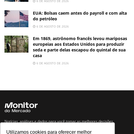
6 DE AGOSTO DE 2026
EUA: Bolsas caem antes do payroll e com alta
do petróleo
6 DE AGOSTO DE 2026
Em 1869, astrônomo francês levou mariposas
europeias aos Estados Unidos para produzir
seda e parte delas escapou do quintal de sua
casa
6 DE AGOSTO DE 2026
Notícias, análises e dados para você tomar as melhores decisões.
Utilizamos cookies para oferecer melhor
Navegue no site