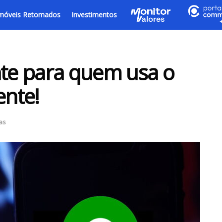
móveis Retomados
Investimentos
te para quem usa o
nte!
as