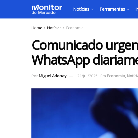
Notícias
Ferramentas
I
Home
Notícias
Economia
Comunicado urgen
WhatsApp diariame
Por
Miguel Adonay
21/jul/2025
Em
Economia
,
Notíci