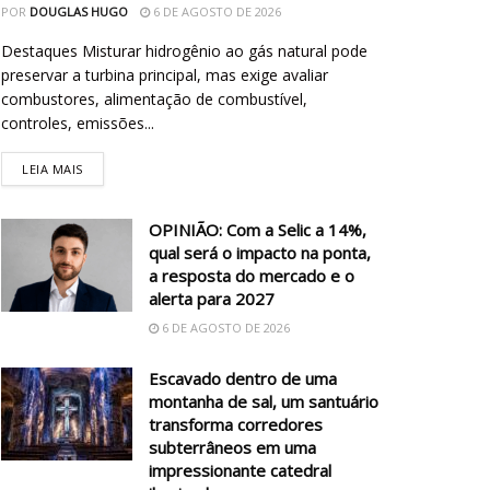
POR
DOUGLAS HUGO
6 DE AGOSTO DE 2026
Destaques Misturar hidrogênio ao gás natural pode
preservar a turbina principal, mas exige avaliar
combustores, alimentação de combustível,
controles, emissões...
LEIA MAIS
OPINIÃO: Com a Selic a 14%,
qual será o impacto na ponta,
a resposta do mercado e o
alerta para 2027
6 DE AGOSTO DE 2026
Escavado dentro de uma
montanha de sal, um santuário
transforma corredores
subterrâneos em uma
impressionante catedral