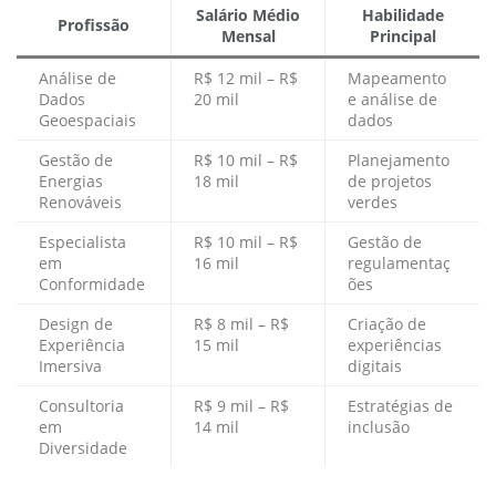
Salário Médio
Habilidade
Profissão
Mensal
Principal
Análise de
R$ 12 mil – R$
Mapeamento
Dados
20 mil
e análise de
Geoespaciais
dados
Gestão de
R$ 10 mil – R$
Planejamento
Energias
18 mil
de projetos
Renováveis
verdes
Especialista
R$ 10 mil – R$
Gestão de
em
16 mil
regulamentaç
Conformidade
ões
Design de
R$ 8 mil – R$
Criação de
Experiência
15 mil
experiências
Imersiva
digitais
Consultoria
R$ 9 mil – R$
Estratégias de
em
14 mil
inclusão
Diversidade