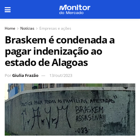
Home
Notícias
Empresas e ações
Braskem é condenada a
pagar indenização ao
estado de Alagoas
Por
Giulia Frazão
13/out/2023