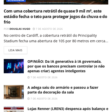
Com uma cobertura retrátil de quase 9 mil m², este
estádio fecha o teto para proteger jogos da chuva e do
frio
POR
DOUGLAS HUGO
7 DE AGOSTO DE 2026
No centro de Cardiff, a cobertura retrátil do Principality
Stadium fecha uma abertura de 105 por 80 metros em cerca...
LEIA MAIS
OPINIÃO: Da IA generativa à IA governada,
por que os bancos precisam controlar (e não
apenas criar) agentes inteligentes
7 DE AGOSTO DE 2026
A adega saiu do armário e passou a fazer
parte da decoração da sala
7 DE AGOSTO DE 2026
Lojas Renner (LREN3) despenca após balanço e