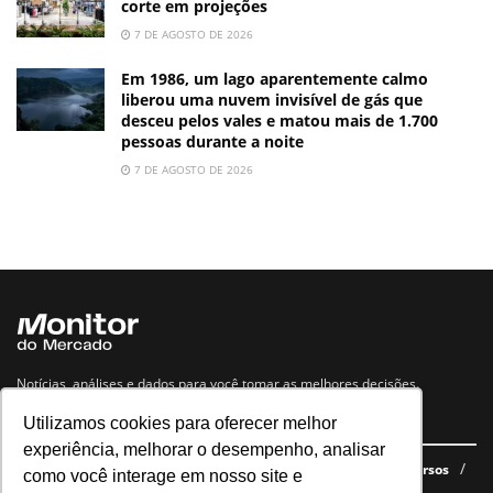
corte em projeções
7 DE AGOSTO DE 2026
Em 1986, um lago aparentemente calmo
liberou uma nuvem invisível de gás que
desceu pelos vales e matou mais de 1.700
pessoas durante a noite
7 DE AGOSTO DE 2026
Notícias, análises e dados para você tomar as melhores decisões.
Utilizamos cookies para oferecer melhor
Navegue no site
experiência, melhorar o desempenho, analisar
Últimas notícias
Quem somos
E-books gratuitos
Cursos
como você interage em nosso site e