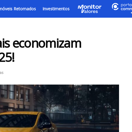
móveis Retomados
Investimentos
ais economizam
25!
as