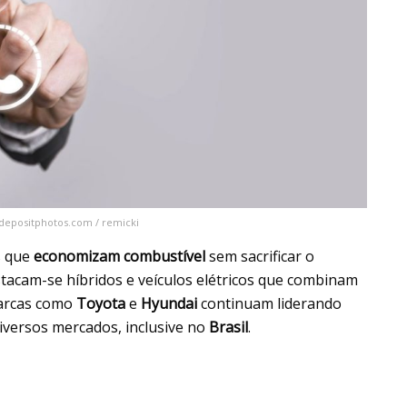
 depositphotos.com / remicki
s que
economizam combustível
sem sacrificar o
tacam-se híbridos e veículos elétricos que combinam
Marcas como
Toyota
e
Hyundai
continuam liderando
versos mercados, inclusive no
Brasil
.