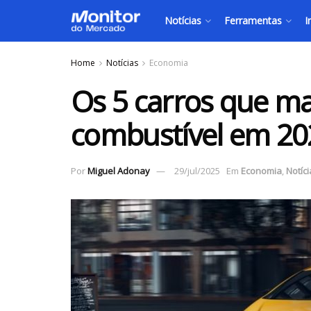
Notícias
Ferramentas
I
Home
Notícias
Economia
Os 5 carros que m
combustível em 20
Por
Miguel Adonay
29/jul/2025
Em
Economia
,
Notíci