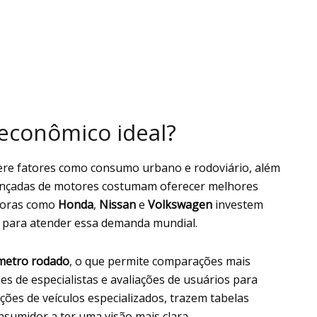
econômico ideal?
dere fatores como consumo urbano e rodoviário, além
ançadas de motores costumam oferecer melhores
doras como
Honda
,
Nissan
e
Volkswagen
investem
 para atender essa demanda mundial.
ômetro rodado
, o que permite comparações mais
s de especialistas e avaliações de usuários para
ões de veículos especializados, trazem tabelas
nsumidor a ter uma visão mais clara.