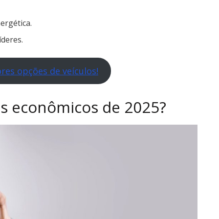
ergética.
deres.
res opções de veículos!
is econômicos de 2025?