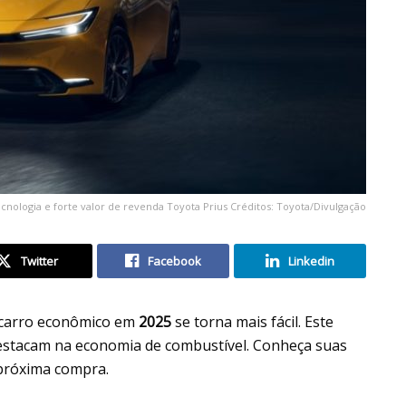
nologia e forte valor de revenda Toyota Prius Créditos: Toyota/Divulgação
Twitter
Facebook
Linkedin
 carro econômico em
2025
se torna mais fácil. Este
destacam na economia de combustível. Conheça suas
a próxima compra.