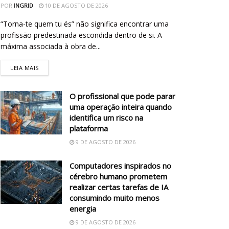
POR
INGRID
10 DE AGOSTO DE 2026
“Torna-te quem tu és” não significa encontrar uma
profissão predestinada escondida dentro de si. A
máxima associada à obra de...
LEIA MAIS
O profissional que pode parar
uma operação inteira quando
identifica um risco na
plataforma
9 DE AGOSTO DE 2026
Computadores inspirados no
cérebro humano prometem
realizar certas tarefas de IA
consumindo muito menos
energia
9 DE AGOSTO DE 2026