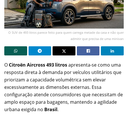
O SUV de 493 litros parece feito para quem carrega metade da casa e não quer
admitir que precisa de uma minivan
O
Citroën Aircross 493 litros
apresenta-se como uma
resposta direta à demanda por veículos utilitários que
priorizam a capacidade volumétrica sem elevar
excessivamente as dimensões externas. Essa
configuração atende consumidores que necessitam de
amplo espaço para bagagens, mantendo a agilidade
urbana exigida no
Brasil
.