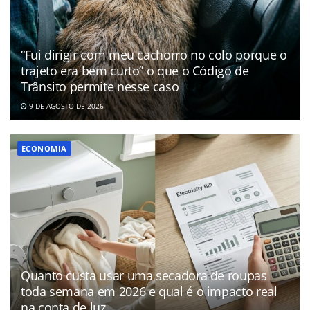
“Fui dirigir com meu cachorro no colo porque o
trajeto era bem curto” o que o Código de
Trânsito permite nesse caso
9 DE AGOSTO DE 2026
ECONOMIA
Quanto custa usar uma secadora de roupas
toda semana em 2026 e qual é o impacto real
na conta de luz