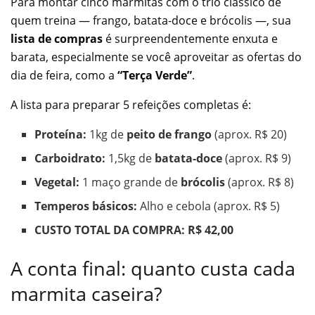
Para montar cinco marmitas com o trio clássico de
quem treina — frango, batata-doce e brócolis —, sua
lista de compras
é surpreendentemente enxuta e
barata, especialmente se você aproveitar as ofertas do
dia de feira, como a
“Terça Verde”
.
A lista para preparar 5 refeições completas é:
Proteína:
1kg de
peito de frango
(aprox. R$ 20)
Carboidrato:
1,5kg de
batata-doce
(aprox. R$ 9)
Vegetal:
1 maço grande de
brócolis
(aprox. R$ 8)
Temperos básicos:
Alho e cebola (aprox. R$ 5)
CUSTO TOTAL DA COMPRA: R$ 42,00
A conta final: quanto custa cada
marmita caseira?