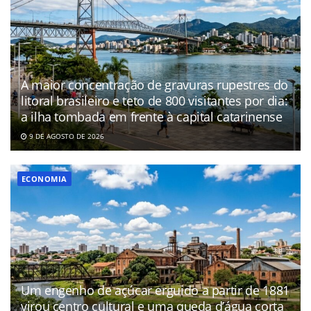
A maior concentração de gravuras rupestres do
litoral brasileiro e teto de 800 visitantes por dia:
a ilha tombada em frente à capital catarinense
9 DE AGOSTO DE 2026
ECONOMIA
Um engenho de açúcar erguido a partir de 1881
virou centro cultural e uma queda d’água corta