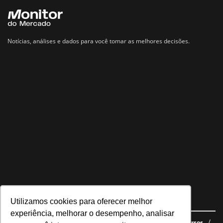
Notícias, análises e dados para você tomar as melhores decisões.
Utilizamos cookies para oferecer melhor
Navegue no site
experiência, melhorar o desempenho, analisar
Últimas notícias
Quem somos
E-books gratuitos
Cursos