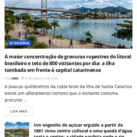
ECONOMIA
A maior concentração de gravuras rupestres do litoral
brasileiro e teto de 800 visitantes por dia: a ilha
tombada em frente à capital catarinense
POR
ANA
9 DE AGOSTO DE 2026
A poucos quilômetros da costa leste da Ilha de Santa Catarina
existe um afloramento rochoso que o visitante costuma
procurar...
LEIA MAIS
Um engenho de açúcar erguido a partir de
1881 virou centro cultural e uma queda d’água
corta o centro: a cidade paulista onde o rio