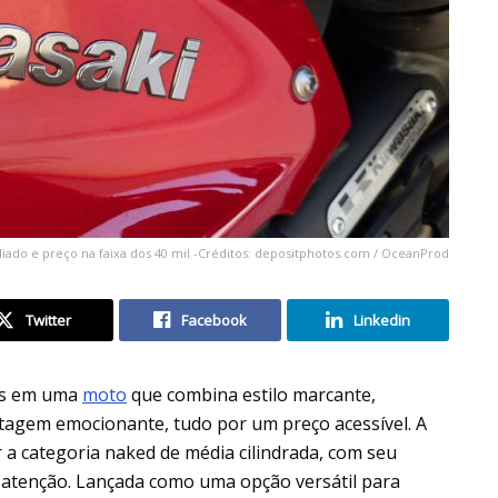
iado e preço na faixa dos 40 mil -Créditos: depositphotos.com / OceanProd
Twitter
Facebook
Linkedin
tas em uma
moto
que combina estilo marcante,
otagem emocionante, tudo por um preço acessível. A
r a categoria naked de média cilindrada, com seu
 atenção. Lançada como uma opção versátil para