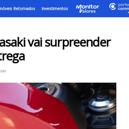
móveis Retomados
Investimentos
saki vai surpreender
trega
cias