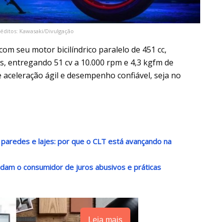
éditos: Kawasaki/Divulgação
m seu motor bicilíndrico paralelo de 451 cc,
as, entregando 51 cv a 10.000 rpm e 4,3 kgfm de
 aceleração ágil e desempenho confiável, seja no
paredes e lajes: por que o CLT está avançando na
ndam o consumidor de juros abusivos e práticas
Leia mais