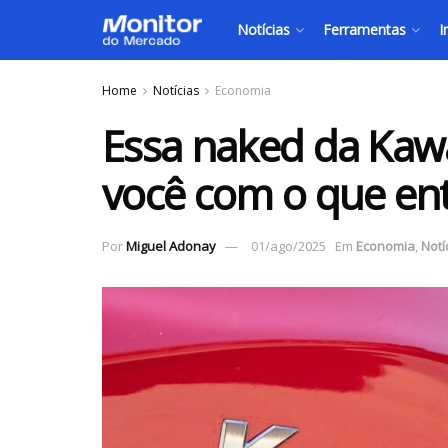
Notícias
Ferramentas
I
Home
Notícias
Economia
Essa naked da Kawa
você com o que en
Por
Miguel Adonay
01/ago/2025
Em
Economia
,
Notí