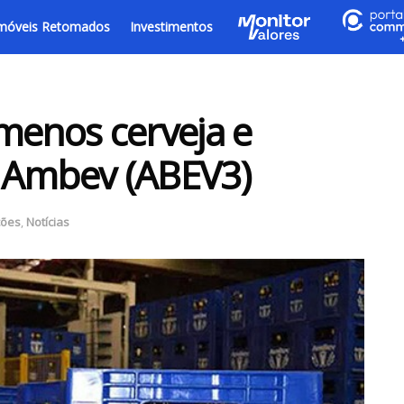
móveis Retomados
Investimentos
menos cerveja e
 Ambev (ABEV3)
ções
,
Notícias