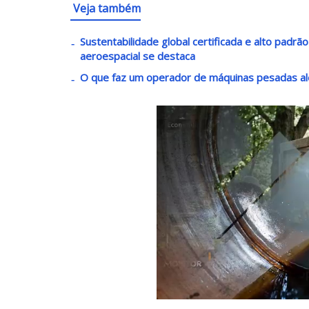
Veja também
Sustentabilidade global certificada e alto padrã
aeroespacial se destaca
O que faz um operador de máquinas pesadas al