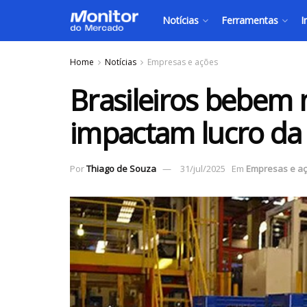
Notícias
Ferramentas
I
Home
Notícias
Empresas e ações
Brasileiros bebem 
impactam lucro da
Por
Thiago de Souza
31/jul/2025
Em
Empresas e a