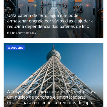
Uma bateria de ferro, água e ar pode
armazenar energia por vários dias e ajudar a
reduzir a dependência das baterias de lítio
7 DE AGOSTO DE 2026
ECONOMIA
A Tokyo Skytree, uma torre de 634 metros, usa
um núcleo de concreto e amortecedores
ocultos para resistir aos terremotos do Japão