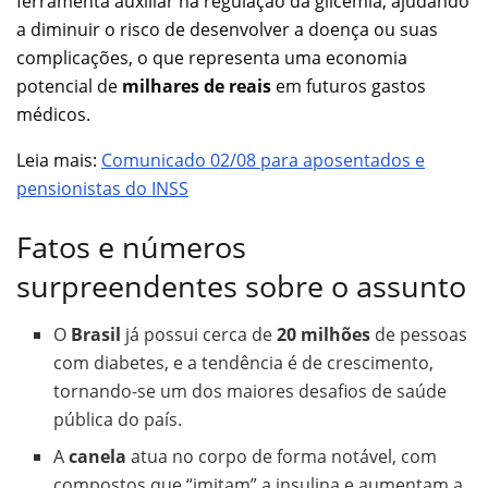
ferramenta auxiliar na regulação da glicemia, ajudando
a diminuir o risco de desenvolver a doença ou suas
complicações, o que representa uma economia
potencial de
milhares de reais
em futuros gastos
médicos.
Leia mais:
Comunicado 02/08 para aposentados e
pensionistas do INSS
Fatos e números
surpreendentes sobre o assunto
O
Brasil
já possui cerca de
20 milhões
de pessoas
com diabetes, e a tendência é de crescimento,
tornando-se um dos maiores desafios de saúde
pública do país.
A
canela
atua no corpo de forma notável, com
compostos que “imitam” a insulina e aumentam a