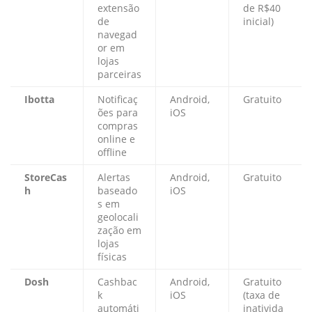
extensão
de R$40
de
inicial)
navegad
or em
lojas
parceiras
Ibotta
Notificaç
Android,
Gratuito
ões para
iOS
compras
online e
offline
StoreCas
Alertas
Android,
Gratuito
h
baseado
iOS
s em
geolocali
zação em
lojas
físicas
Dosh
Cashbac
Android,
Gratuito
k
iOS
(taxa de
automáti
inativida