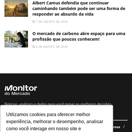
Albert Camus defendia que continuar
caminhando também pode ser uma forma de
responder ao absurdo da vida
7 DE AGOSTO DE 2026
O mercado de carbono abre espaço para uma
profissão que poucos conhecem!
6 DE AGOSTO DE 2026
Notícias, análises e dados para você tomar as melhores decisões.
Utilizamos cookies para oferecer melhor
Navegue no site
experiência, melhorar o desempenho, analisar
Últimas notícias
Quem somos
E-books gratuitos
Cursos
como você interage em nosso site e