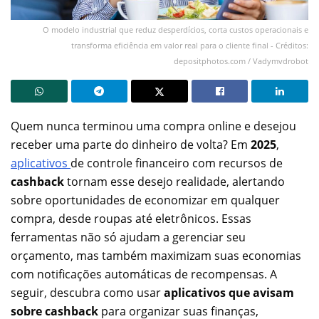
O modelo industrial que reduz desperdícios, corta custos operacionais e
transforma eficiência em valor real para o cliente final - Créditos:
depositphotos.com / Vadymvdrobot
Quem nunca terminou uma compra online e desejou
receber uma parte do dinheiro de volta? Em
2025
,
aplicativos
de controle financeiro com recursos de
cashback
tornam esse desejo realidade, alertando
sobre oportunidades de economizar em qualquer
compra, desde roupas até eletrônicos. Essas
ferramentas não só ajudam a gerenciar seu
orçamento, mas também maximizam suas economias
com notificações automáticas de recompensas. A
seguir, descubra como usar
aplicativos que avisam
sobre cashback
para organizar suas finanças,