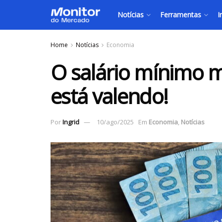
Notícias
Ferramentas
I
Home
Notícias
Economia
O salário mínimo m
está valendo!
Por
Ingrid
10/ago/2025
Em
Economia
,
Notícias