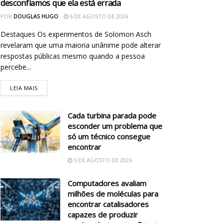
desconfiamos que ela está errada
POR
DOUGLAS HUGO
6 DE AGOSTO DE 2026
Destaques Os experimentos de Solomon Asch
revelaram que uma maioria unânime pode alterar
respostas públicas mesmo quando a pessoa
percebe...
LEIA MAIS
Cada turbina parada pode
esconder um problema que
só um técnico consegue
encontrar
5 DE AGOSTO DE 2026
Computadores avaliam
milhões de moléculas para
encontrar catalisadores
capazes de produzir