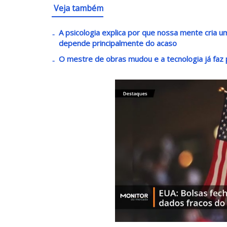
Veja também
A psicologia explica por que nossa mente cria
depende principalmente do acaso
O mestre de obras mudou e a tecnologia já faz p