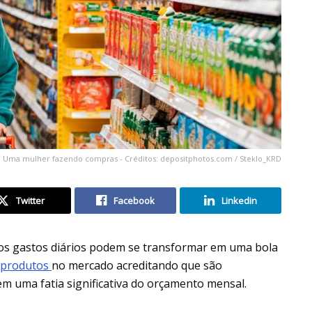
Uma mulher fazendo compras - Créditos: depositphotos.com / Steklo_KRD
Twitter
Facebook
Linkedin
os gastos diários podem se transformar em uma bola
produtos
no mercado acreditando que são
m uma fatia significativa do orçamento mensal.