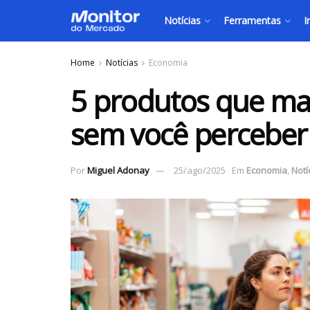
Notícias
Ferramentas
I
Home
Notícias
Economia
5 produtos que mai
sem você perceber
Por
Miguel Adonay
25/ago/2025
Em
Economia
,
Notí