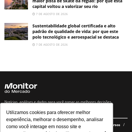
maior pista de skate da região: por que esta
capital voltou a valorizar seu rio
7 DE AGOSTO DE 2026
Sustentabilidade global certificada e alto
padrão de qualidade de vida: por que este
polo tecnológico e aeroespacial se destaca
7 DE AGOSTO DE 2026
Notícias, análises e dados para você tomar as melhores decisões.
Utilizamos cookies para oferecer melhor
Navegue no site
experiência, melhorar o desempenho, analisar
Últimas notícias
Quem somos
E-books gratuitos
Cursos
como você interage em nosso site e
Política de privacidade