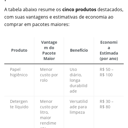
A tabela abaixo resume os
cinco produtos
destacados,
com suas vantagens e estimativas de economia ao
comprar em pacotes maiores:
Vantage
Economi
m do
a
Produto
Benefício
Pacote
Estimada
Maior
(por ano)
Papel
Menor
Uso
R$ 50 –
higiênico
custo por
diário,
R$ 100
rolo
longa
durabilid
ade
Detergen
Menor
Versatilid
R$ 30 –
te líquido
custo por
ade para
R$ 80
litro,
limpeza
maior
rendime