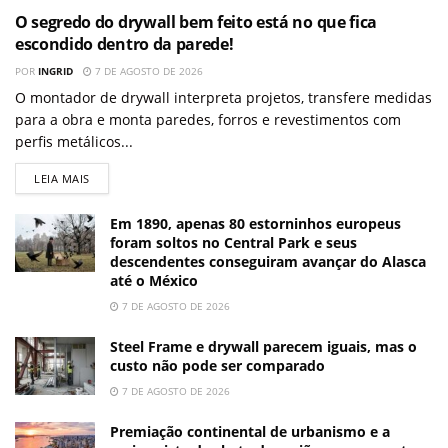
O segredo do drywall bem feito está no que fica
escondido dentro da parede!
POR
INGRID
7 DE AGOSTO DE 2026
O montador de drywall interpreta projetos, transfere medidas
para a obra e monta paredes, forros e revestimentos com
perfis metálicos...
LEIA MAIS
Em 1890, apenas 80 estorninhos europeus
foram soltos no Central Park e seus
descendentes conseguiram avançar do Alasca
até o México
7 DE AGOSTO DE 2026
Steel Frame e drywall parecem iguais, mas o
custo não pode ser comparado
7 DE AGOSTO DE 2026
Premiação continental de urbanismo e a