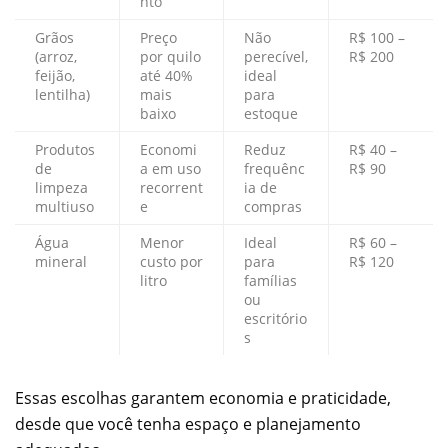
nto
Grãos
Preço
Não
R$ 100 –
(arroz,
por quilo
perecível,
R$ 200
feijão,
até 40%
ideal
lentilha)
mais
para
baixo
estoque
Produtos
Economi
Reduz
R$ 40 –
de
a em uso
frequênc
R$ 90
limpeza
recorrent
ia de
multiuso
e
compras
Água
Menor
Ideal
R$ 60 –
mineral
custo por
para
R$ 120
litro
famílias
ou
escritório
s
Essas escolhas garantem economia e praticidade,
desde que você tenha espaço e planejamento