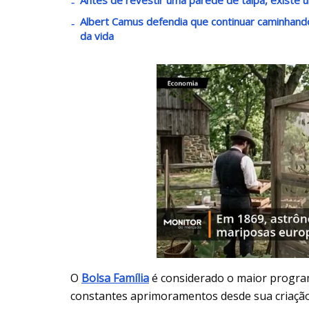
Albert Camus defendia que continuar caminha
da vida
O
Bolsa Família
é considerado o maior progra
constantes aprimoramentos desde sua criação,