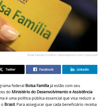
Bolsa Família (Créditos: depositphotos.com / joasouza)
Twitter
Facebook
Linkedin
grama federal
Bolsa Família
já estão com seu
zes do
Ministério do Desenvolvimento e Assistência
ma é uma política pública essencial que visa reduzir a
o o
Brasil
. Para assegurar que cada beneficiário receba