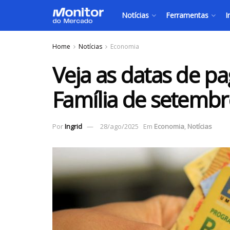
Notícias
Ferramentas
I
Home
Notícias
Economia
Veja as datas de p
Família de setembr
Por
Ingrid
28/ago/2025
Em
Economia
,
Notícias