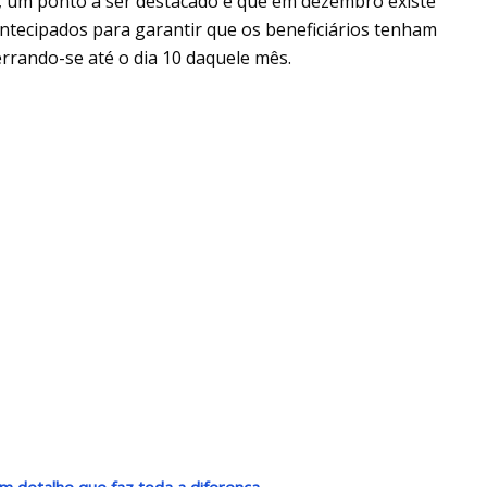
o, um ponto a ser destacado é que em dezembro existe
ntecipados para garantir que os beneficiários tenham
errando-se até o dia 10 daquele mês.
m detalhe que faz toda a diferença