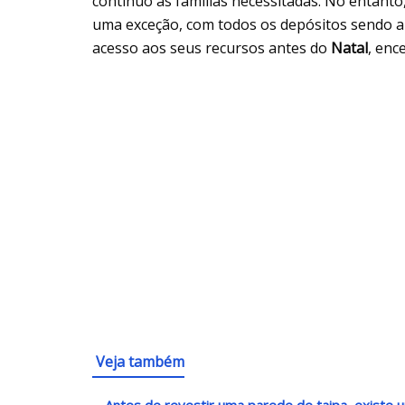
contínuo às famílias necessitadas. No entant
uma exceção, com todos os depósitos sendo a
acesso aos seus recursos antes do
Natal
, enc
Veja também
Antes de revestir uma parede de taipa, existe u