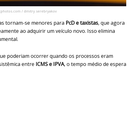
itphotos.com / dmitry.serebryakov
icas tornam-se menores para
PcD e taxistas
, que agora
amente ao adquirir um veículo novo. Isso elimina
umental.
os que poderiam ocorrer quando os processos eram
sistêmica entre
ICMS e IPVA
, o tempo médio de espera