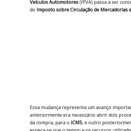
Veículos Automotores
(IPVA) passa a ser conc
do
Imposto sobre Circulação de Mercadorias e
Essa mudança representa um avanço important
anteriormente era necessário abrir dois proce
da compra, para o
ICMS
, e outro posteriorme
espera-se que o tempo e os recursos utiliza