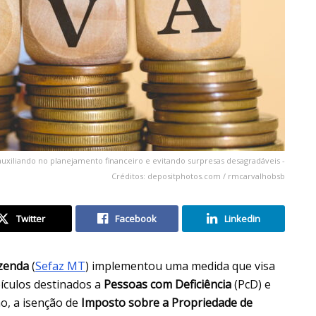
auxiliando no planejamento financeiro e evitando surpresas desagradáveis -
Créditos: depositphotos.com / rmcarvalhobsb
Twitter
Facebook
Linkedin
azenda
(
Sefaz MT
) implementou uma medida que visa
eículos destinados a
Pessoas com Deficiência
(PcD) e
o, a isenção de
Imposto sobre a Propriedade de