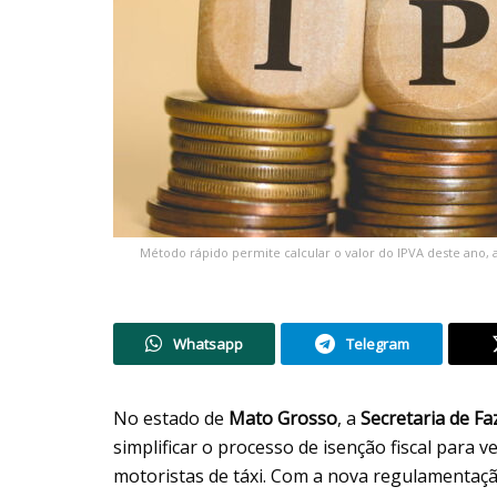
Método rápido permite calcular o valor do IPVA deste ano, 
Whatsapp
Telegram
No estado de
Mato Grosso
, a
Secretaria de F
simplificar o processo de isenção fiscal para v
motoristas de táxi. Com a nova regulamentaçã