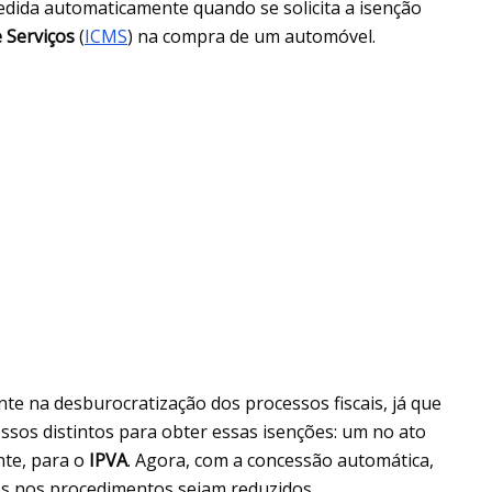
edida automaticamente quando se solicita a isenção
 Serviços
(
ICMS
) na compra de um automóvel.
e na desburocratização dos processos fiscais, já que
ssos distintos para obter essas isenções: um no ato
nte, para o
IPVA
. Agora, com a concessão automática,
dos nos procedimentos sejam reduzidos