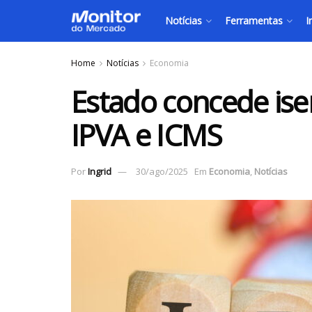
Notícias
Ferramentas
I
Home
Notícias
Economia
Estado concede is
IPVA e ICMS
Por
Ingrid
30/ago/2025
Em
Economia
,
Notícias