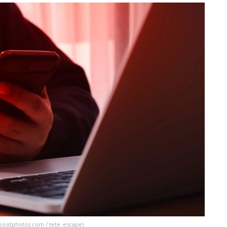
positphotos.com / tete_escape)