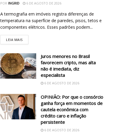
POR
INGRID
6 DE AGOSTO DE 2026
A termografia em imóveis registra diferenças de
temperatura na superfície de paredes, pisos, tetos e
componentes elétricos. Esses padrões podem...
LEIA MAIS
Juros menores no Brasil
favorecem cripto, mas alta
não é imediata, diz
especialista
6 DE AGOSTO DE 2026
OPINIÃO: Por que o consórcio
ganha força em momentos de
cautela econômica com
crédito caro e inflação
persistente
6 DE AGOSTO DE 2026