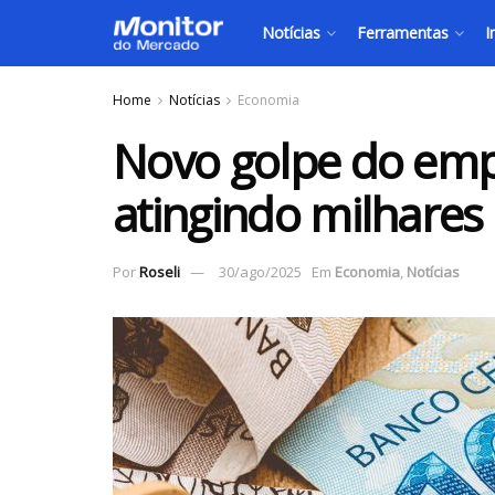
Notícias
Ferramentas
I
Home
Notícias
Economia
Novo golpe do emp
atingindo milhares
Por
Roseli
30/ago/2025
Em
Economia
,
Notícias