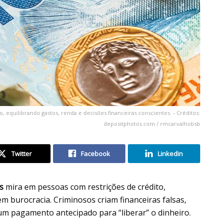
, equilibrando gastos, renda e decisões financeiras conscientes. - Créditos:
depositphotos.com / rmcarvalhobsb
Twitter
Facebook
Linkedin
s
mira em pessoas com restrições de crédito,
m burocracia. Criminosos criam financeiras falsas,
 pagamento antecipado para “liberar” o dinheiro.