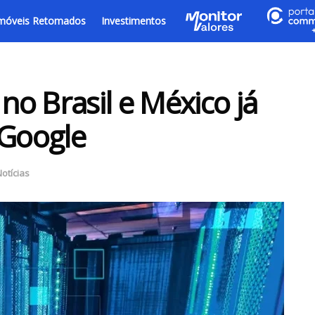
móveis Retomados
Investimentos
o Brasil e México já
 Google
otícias