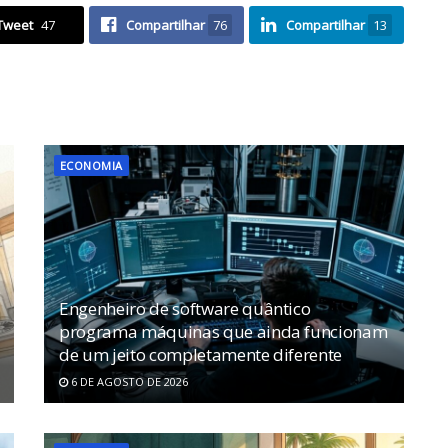
Tweet
47
Compartilhar
76
Compartilhar
13
ECONOMIA
Engenheiro de software quântico
programa máquinas que ainda funcionam
de um jeito completamente diferente
6 DE AGOSTO DE 2026