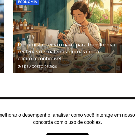
ECONOMIA
Perfumista treina o nariz para transformar
centenas de matérias-primas em um
cheiro reconhecível
6 DE AGOSTO DE 2026
melhorar o desempenho, analisar como você interage em nosso sit
concorda com o uso de cookies.
m somos
E-books gratuitos
Cursos
Política de privacidade