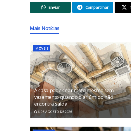
Enviar
Compartilhar
Mais Notícias
IMÓVEIS
A casa pode criar mofo mesmo sem
vazamento quando o ar úmido não
encontra saída
6 DE AGOSTO DE 2026