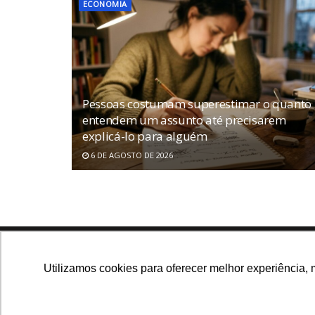
ECONOMIA
Pessoas costumam superestimar o quanto
entendem um assunto até precisarem
explicá-lo para alguém
6 DE AGOSTO DE 2026
Navegue no site
Utilizamos cookies para oferecer melhor experiência, 
Últimas notícias
Que
Notícias, análises e dados
para você tomar as