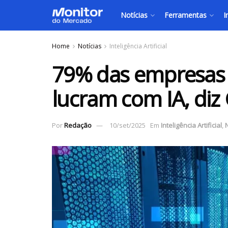
Notícias
Ferramentas
I
Home
Notícias
Inteligência Artificial
79% das empresas n
lucram com IA, diz
Por
Redação
10/set/2025
Em
Inteligência Artificial
,
N