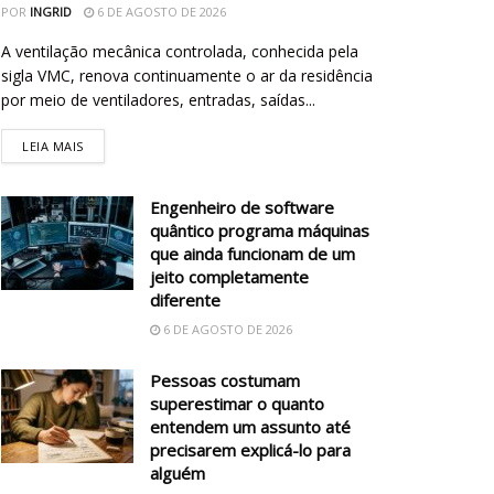
POR
INGRID
6 DE AGOSTO DE 2026
A ventilação mecânica controlada, conhecida pela
sigla VMC, renova continuamente o ar da residência
por meio de ventiladores, entradas, saídas...
LEIA MAIS
Engenheiro de software
quântico programa máquinas
que ainda funcionam de um
jeito completamente
diferente
6 DE AGOSTO DE 2026
Pessoas costumam
superestimar o quanto
entendem um assunto até
precisarem explicá-lo para
alguém