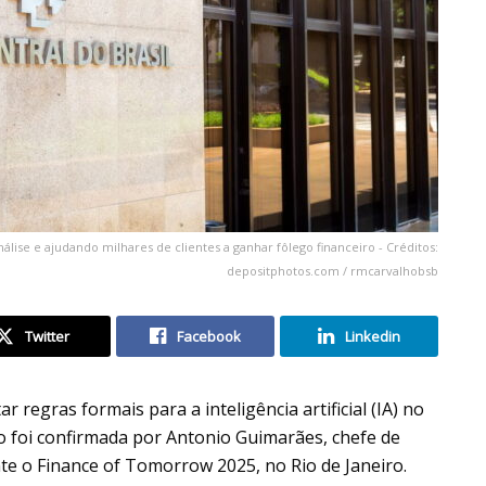
álise e ajudando milhares de clientes a ganhar fôlego financeiro - Créditos:
depositphotos.com / rmcarvalhobsb
Twitter
Facebook
Linkedin
regras formais para a inteligência artificial (IA) no
o foi confirmada por Antonio Guimarães, chefe de
te o Finance of Tomorrow 2025, no Rio de Janeiro.