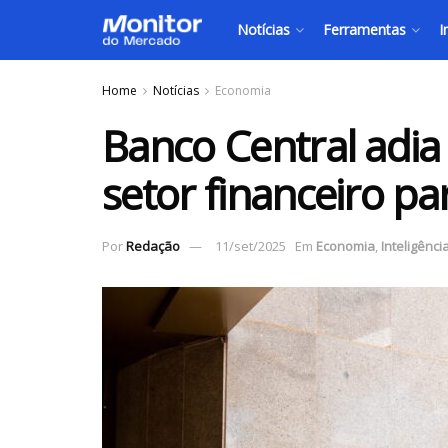
Notícias
Ferramentas
I
Home
Notícias
Economia
Banco Central adia
setor financeiro pa
Por
Redação
11/set/2025
Em
Economia
,
Inteligência