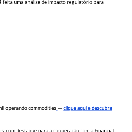
 feita uma análise de impacto regulatório para
mil operando commodities
—
clique aqui e descubra
is, com destaque para a cooperação com a Financial