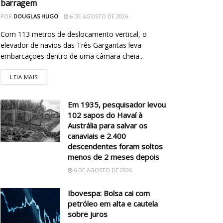
barragem
POR
DOUGLAS HUGO
6 DE AGOSTO DE 2026
Com 113 metros de deslocamento vertical, o
elevador de navios das Três Gargantas leva
embarcações dentro de uma câmara cheia...
LEIA MAIS
Em 1935, pesquisador levou
102 sapos do Havaí à
Austrália para salvar os
canaviais e 2.400
descendentes foram soltos
menos de 2 meses depois
6 DE AGOSTO DE 2026
Ibovespa: Bolsa cai com
petróleo em alta e cautela
sobre juros