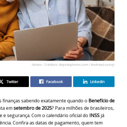
Idosos - Créditos: depositphotos.com / AndrewLozovyi
Twitter
Facebook
Linkedin
uas finanças sabendo exatamente quando o
Benefício de
nta em
setembro de 2025
? Para milhões de brasileiros,
de e segurança. Com o calendário oficial do
INSS
já
dência. Confira as datas de pagamento, quem tem