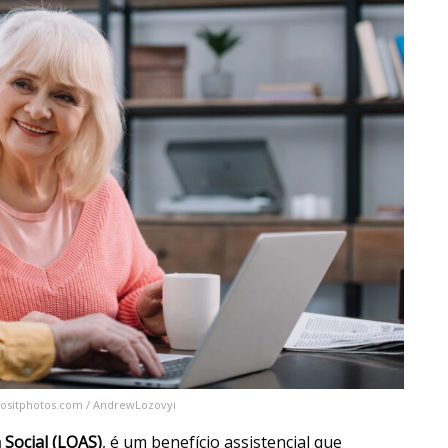
epositphotos.com / AndrewLozovyi
 Social (LOAS)
, é um benefício assistencial que