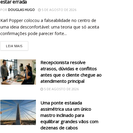
estar errada
POR
DOUGLAS HUGO
5 DE AGOSTO DE 2026
Karl Popper colocou a falseabilidade no centro de
uma ideia desconfortável: uma teoria que só aceita
confirmações pode parecer forte...
LEIA MAIS
Recepcionista resolve
atrasos, dúvidas e conflitos
antes que o cliente chegue ao
atendimento principal
5 DE AGOSTO DE 2026
Uma ponte estaiada
assimétrica usa um único
mastro inclinado para
equilibrar grandes vãos com
dezenas de cabos