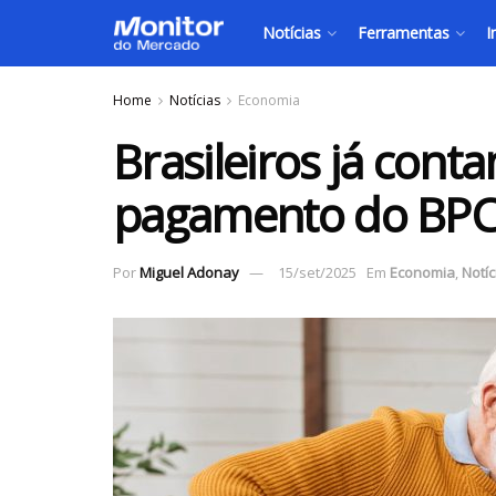
Notícias
Ferramentas
I
Home
Notícias
Economia
Brasileiros já cont
pagamento do BPC
Por
Miguel Adonay
15/set/2025
Em
Economia
,
Notíc