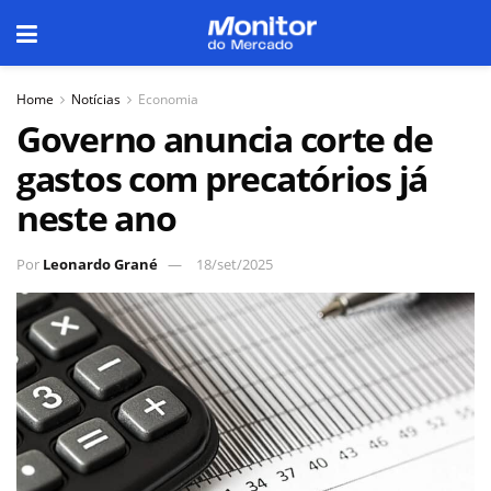
Home
Notícias
Economia
Governo anuncia corte de
gastos com precatórios já
neste ano
Por
Leonardo Grané
18/set/2025