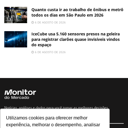
Quanto custa ir ao trabalho de ônibus e metrô
todos os dias em São Paulo em 2026
6 DE AGOSTO DE 2026
IceCube usa 5.160 sensores presos na geleira
para registrar clarões quase invisíveis vindos
do espaço
6 DE AGOSTO DE 2026
Notícias, análises e dados para você tomar as melhores decisões.
Utilizamos cookies para oferecer melhor
Navegue no site
experiência, melhorar o desempenho, analisar