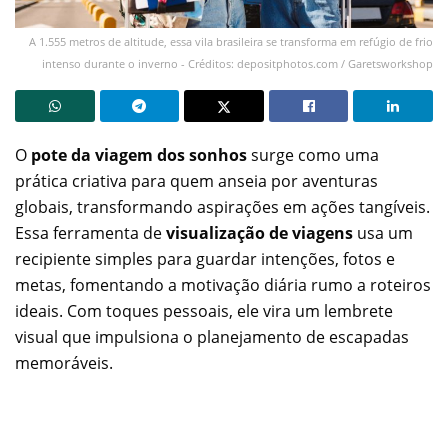
A 1.555 metros de altitude, essa vila brasileira se transforma em refúgio de frio
intenso durante o inverno - Créditos: depositphotos.com / Garetsworkshop
O
pote da viagem dos sonhos
surge como uma
prática criativa para quem anseia por aventuras
globais, transformando aspirações em ações tangíveis.
Essa ferramenta de
visualização de viagens
usa um
recipiente simples para guardar intenções, fotos e
metas, fomentando a motivação diária rumo a roteiros
ideais. Com toques pessoais, ele vira um lembrete
visual que impulsiona o planejamento de escapadas
memoráveis.