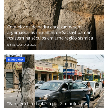
Com blocos de pedra encaixados sem
argamassa, as muralhas de Sacsayhuamán
resistem há séculos em uma região sísmica
8 DE AGOSTO DE 2026
ECONOMIA
“Parei em fila dupla só por 2 minutos para